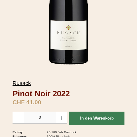
Rusack
Pinot Noir 2022
Regulärer Preis:
CHF 41.00
Produkt Anzahl: Gib den gewünschten Wert ein oder benutze die Schaltflächen um d
In den Warenkorb
Rating:
90/100 Jeb Dunnuck
Rebsorte:
100% Pinot Noir