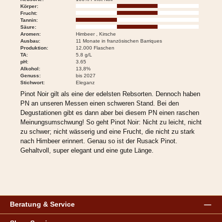
Körper:
Frucht:
Tannin:
Säure:
Aromen:
Himbeer , Kirsche
Ausbau:
11 Monate in französischen Barriques
Produktion:
12.000 Flaschen
TA:
5.8 g/L
pH:
3.65
Alkohol:
13,8%
Genuss:
bis 2027
Stichwort:
Eleganz
Pinot Noir gilt als eine der edelsten Rebsorten. Dennoch haben
PN an unseren Messen einen schweren Stand. Bei den
Degustationen gibt es dann aber bei diesem PN einen raschen
Meinungsumschwung! So geht Pinot Noir: Nicht zu leicht, nicht
zu schwer; nicht wässerig und eine Frucht, die nicht zu stark
nach Himbeer erinnert. Genau so ist der Rusack Pinot.
Gehaltvoll, super elegant und eine gute Länge.
Beratung & Service