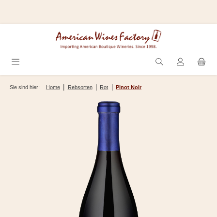
Zum Hauptinhalt springen
|
|
|
Sie sind hier:
Home
Rebsorten
Rot
Pinot Noir