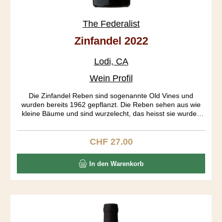
The Federalist
Zinfandel 2022
Lodi, CA
Wein Profil
Die Zinfandel Reben sind sogenannte Old Vines und
wurden bereits 1962 gepflanzt. Die Reben sehen aus wie
kleine Bäume und sind wurzelecht, das heisst sie wurden
nie gepfropft. Die Trauben aus den verschiedenen Blöcken
wurden getrennt fermentiert. Erst am 19. Tag der Gärung
wurden die Traubenhäute entfernt. Der Ausbau fand in
CHF 27.00
Regulärer Preis:
Bourbon Fässern während 18 Monaten statt. Das Resultat
ist ein tiefgründiger Wein mit einem gut strukturierten
In den Warenkorb
Körper, präsentenen Tanninen und einem langen Abgang.