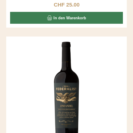
während sechs Monaten statt.
CHF 25.00
Regulärer Preis:
In den Warenkorb