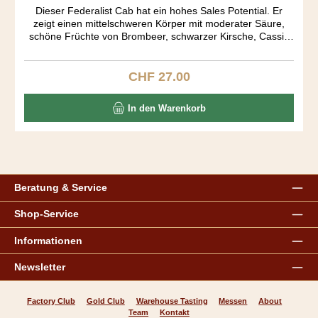
Dieser Federalist Cab hat ein hohes Sales Potential. Er
zeigt einen mittelschweren Körper mit moderater Säure,
schöne Früchte von Brombeer, schwarzer Kirsche, Cassis
und einen Schuss Zimt. Very easy to drink. Der Ausbau fand
in amerikanischen und französichen Barriquen während 15
Monaten statt.
CHF 27.00
Regulärer Preis:
In den Warenkorb
Beratung & Service
Shop-Service
Informationen
Newsletter
Factory Club
Gold Club
Warehouse Tasting
Messen
About
Team
Kontakt